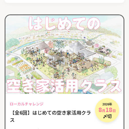
ローカルチャレンジ
2026年
8
18
月
日
【全6回】はじめての空き家活用クラ
〆切
ス