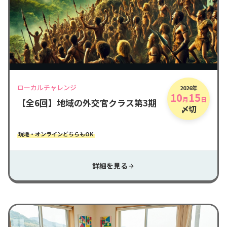
ローカルチャレンジ
2026年
10
15
月
日
【全6回】地域の外交官クラス第3期
〆切
現地・オンラインどちらもOK
詳細を見る