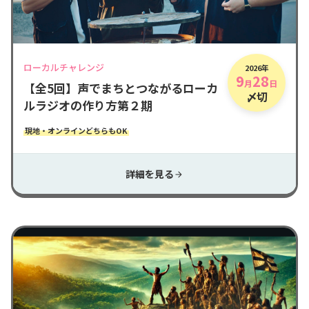
ローカルチャレンジ
2026年
9
28
月
日
【全5回】声でまちとつながるローカ
〆切
ルラジオの作り方第２期
現地・オンラインどちらもOK
詳細を見る