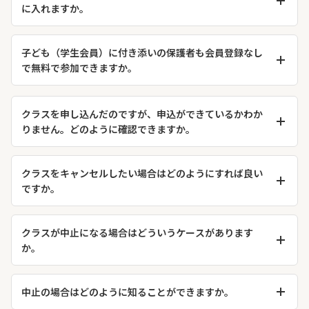
に入れますか。
＜暮らしの大学事務局＞
問い合わせフォーム：
https://kurashinodaigaku.jp/contact/
パスワード再設定ページ
にアクセスし、ご登録のメールアドレス
メールアドレス：
office@kurashinodaigaku.jp
を入力して再設定手続きを行ってください。入力されたメールア
子ども（学生会員）に付き添いの保護者も会員登録なし
ドレス宛に再設定用のリンクが届きます。
で無料で参加できますか。
原則として、付き添いの保護者の方の参加には、その方の会員登
録（一般会員または法人会員）が必要です。ただし、一部のクラ
クラスを申し込んだのですが、申込ができているかわか
スでは会員登録なしで付き添いや見学が可能ですので、各クラス
りません。どのように確認できますか。
ページにてご確認ください。
申込完了と同時に、入力いただいたメールアドレス宛にフォーム
内容が記載された確認メールがGoogleより自動送信されます。メ
クラスをキャンセルしたい場合はどのようにすれば良い
ールが届いていればお申し込みは完了しています。届かない場合
ですか。
は、メールアドレスの誤入力や申込未完了の可能性があるため、
クラスのお申し込み時に入力いただいた氏名、電話番号、メール
再度お申し込みください。
アドレスを記載の上、下記までご連絡ください。なお、お客様都
クラスが中止になる場合はどういうケースがあります
合のキャンセルの場合、キャンセル料は100%かかりますことご了
か。
承ください。
中止の条件はクラスごとに異なります。各クラスの備考欄をご確
【暮らしの大学事務局】
認ください。緊急のお知らせがある場合は、お申し込みいただい
中止の場合はどのように知ることができますか。
問い合わせフォーム：
https://kurashinodaigaku.jp/contact/
たメールまたはお電話にてご案内します。
メールアドレス：
office@kurashinodaigaku.jp