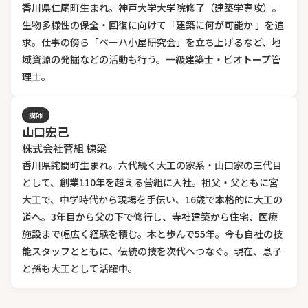
香川県仁尾町生まれ。神戸大学大学院修了（建築学専攻）。
生物多様性の保全・回復に向けて「建築に何が可能か 」を追
求。仕事の傍ら「ベーハ小屋研究会」を立ち上げるなど、地
域資源の発掘などの活動も行う。一級建築士・ビオトープ管
理士。
講師
山口宏己
株式会社菅組 棟梁
香川県詫間町生まれ。六代続く大工の家系・山口家の三代目
として、創業110年を超える菅組に入社。祖父・父ともに宮
大工で、中学時代から現場を手伝い、16歳で本格的に大工の
道へ。3年目から父の下で修行し、寺社建築から住宅、医療
施設まで幅広く経験を積む。木と歩んで55年。今も自社の技
能スタッフとともに、伝統の技を次代へつなぐ。現在、息子
と孫も大工として活躍中。