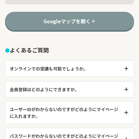
Googleマップを開く
よくあるご質問
オンラインでの受講も可能でしょうか。
クラスによって異なります。クラス詳細ページにて、「オンライ
ン受講可能」となっているものはzoomでリアルタイム配信、また
会員登録はどのようにできますか。
録画の共有もいたします。それ以外のものについては、現地での
暮らしの
大学TOPページ
より、ご希望の会員登録を選んでご登録
ご参加が必要な場合がほとんどですが、事務局
ください。
office@kurashinodaigaku.jp
までお気軽にお問い合わせくださ
ユーザーIDがわからないのですがどのようにマイページ
い。
に入れますか。
【①ご登録いただいた氏名、②電話番号】を以下にご連絡くださ
い。
パスワードがわからないのですがどのようにマイページ