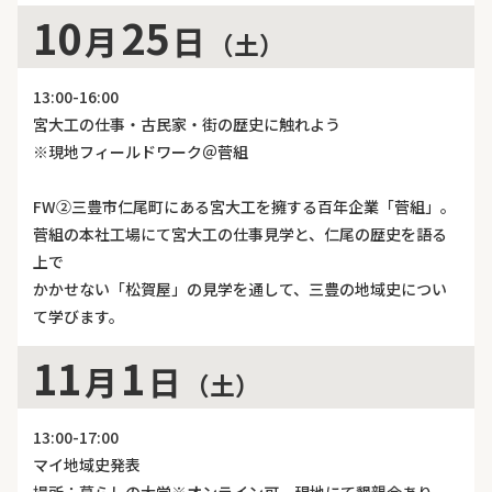
10
25
月
日
（土）
13:00-16:00
宮大工の仕事・古民家・街の歴史に触れよう
※現地フィールドワーク＠菅組
FW②三豊市仁尾町にある宮大工を擁する百年企業「菅組」。
菅組の本社工場にて宮大工の仕事見学と、仁尾の歴史を語る
上で
かかせない「松賀屋」の見学を通して、三豊の地域史につい
て学びます。
11
1
月
日
（土）
13:00-17:00
マイ地域史発表