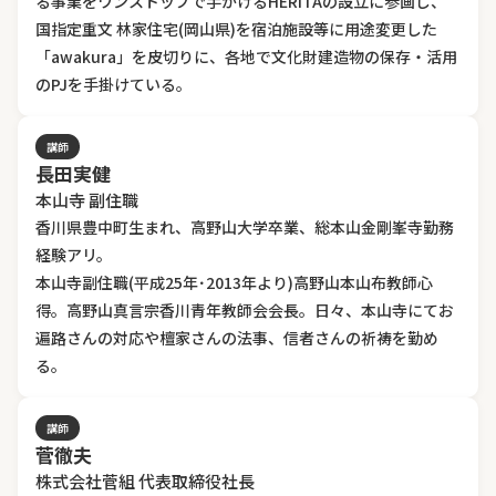
る事業をワンストップで手がけるHERITAの設立に参画し、
国指定重文 林家住宅(岡山県)を宿泊施設等に用途変更した
「awakura」を皮切りに、各地で文化財建造物の保存・活用
のPJを手掛けている。
講師
長田実健
本山寺 副住職
香川県豊中町生まれ、高野山大学卒業、総本山金剛峯寺勤務
経験アリ。
本山寺副住職(平成25年･2013年より)高野山本山布教師心
得。高野山真言宗香川青年教師会会長。日々、本山寺にてお
遍路さんの対応や檀家さんの法事、信者さんの祈祷を勤め
る。
講師
菅徹夫
株式会社菅組 代表取締役社長