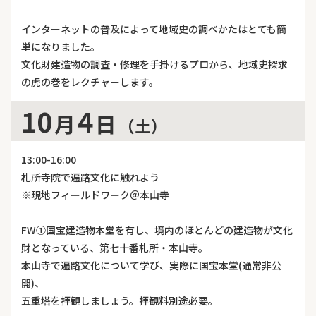
インターネットの普及によって地域史の調べかたはとても簡
単になりました。
文化財建造物の調査・修理を手掛けるプロから、地域史探求
の虎の巻をレクチャーします。
10
4
月
日
（土）
13:00-16:00
札所寺院で遍路文化に触れよう
※現地フィールドワーク＠本山寺
FW①国宝建造物本堂を有し、境内のほとんどの建造物が文化
財となっている、第七十番札所・本山寺。
本山寺で遍路文化について学び、実際に国宝本堂(通常非公
開)、
五重塔を拝観しましょう。拝観料別途必要。